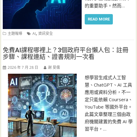
的重要助手。然而…
READ MORE
,
主題報導
AI
資訊安全
免費AI課程哪裡上？3個政府平台懶人包：註冊
步驟、課程連結、證書規則一次看
2026 年 7 月 28 日
謝 旻儒
想學習生成式人工智
慧、ChatGPT、AI 工具
應用或資料分析，不一
定只能依賴 Coursera、
YouTube 等國外平台。
此篇文章整理三個由政
府機關建置的免費 AI 學
習平台，…