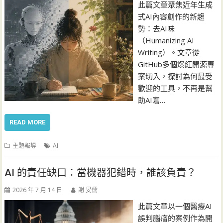
此篇文章聚焦近年生成
式AI內容創作的新趨
勢：去AI味
（Humanizing AI
Writing）。文章從
GitHub多個爆紅開源專
案切入，探討為何最受
歡迎的工具，不再是幫
助AI寫…
READ MORE
主題報導
AI
AI 的責任缺口：當機器犯錯時，誰該負責？
2026 年 7 月 14 日
謝 旻儒
此篇文章以一個醫療AI
誤判腦瘤的案例作為開