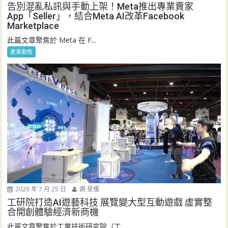
告別混亂私訊與手動上架！Meta推出專業賣家
App「Seller」，結合Meta AI改革Facebook
Marketplace
此篇文章聚焦於 Meta 在 F...
產業動態
2026 年 7 月 25 日
謝 旻儒
工研院打造AI遊藝科技 展覽變大型互動遊戲 虛實整
合開創體驗經濟新商機
此篇文章聚焦於工業技術研究院（工...