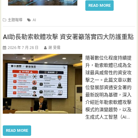
READ MORE
主題報導
AI
AI助長勒索軟體攻擊 資安署籲落實四大防護重點
2026 年 7 月 28 日
謝 旻儒
隨著數位化程度持續提
升，勒索軟體已成為全
球最具威脅性的資安攻
擊之一。此篇文章以數
位發展部資通安全署的
最新說明為基礎，深入
介紹近年勒索軟體攻擊
模式的演變趨勢，以及
生成式人工智慧（AI…
READ MORE