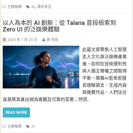
,
主題報導
AI
資訊安全
以人為本的 AI 創新：從 Talaria 音段檢索到
Zero UI 的泛娛樂體驗
2026 年 7 月 24 日
蔣 幸容
此篇文章聚焦人工智慧
走入文化與泛娛樂產業
後，如何在技術便利性
與人類主導權之間取得
平衡。隨著AI愈來愈擅
長理解語言、生成內容
與推薦作品，人們往往
容易將其產出視為客觀且可靠的答案；然而…
READ MORE
主題報導
AI