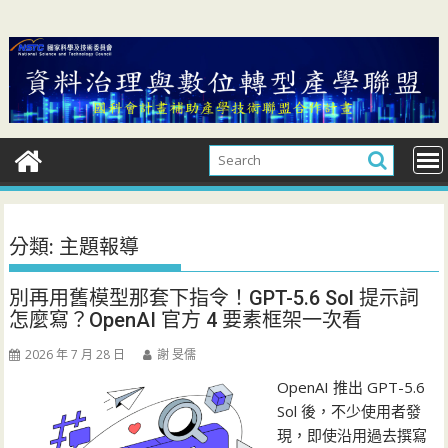
Skip
to
content
分類:
主題報導
別再用舊模型那套下指令！GPT-5.6 Sol 提示詞
怎麼寫？OpenAI 官方 4 要素框架一次看
2026 年 7 月 28 日
謝 旻儒
OpenAI 推出 GPT-5.6
Sol 後，不少使用者發
現，即使沿用過去撰寫