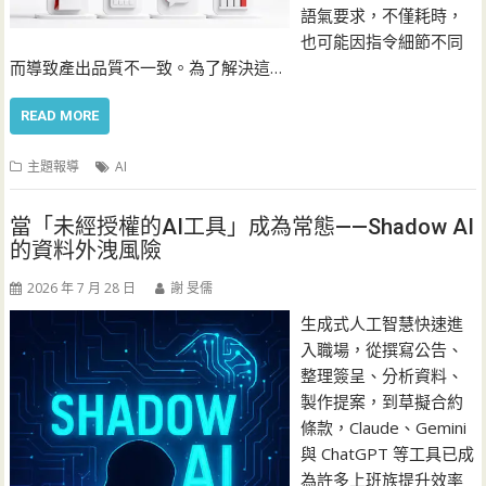
語氣要求，不僅耗時，
也可能因指令細節不同
而導致產出品質不一致。為了解決這…
READ MORE
主題報導
AI
當「未經授權的AI工具」成為常態——Shadow AI
的資料外洩風險
2026 年 7 月 28 日
謝 旻儒
生成式人工智慧快速進
入職場，從撰寫公告、
整理簽呈、分析資料、
製作提案，到草擬合約
條款，Claude、Gemini
與 ChatGPT 等工具已成
為許多上班族提升效率