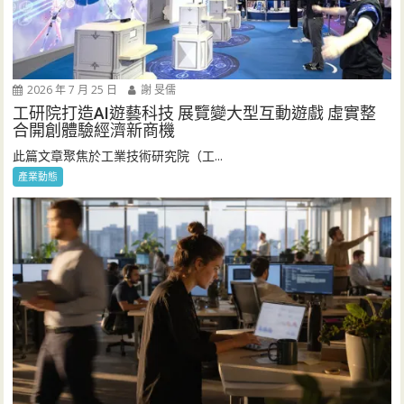
2026 年 7 月 25 日
謝 旻儒
工研院打造AI遊藝科技 展覽變大型互動遊戲 虛實整
合開創體驗經濟新商機
此篇文章聚焦於工業技術研究院（工...
產業動態