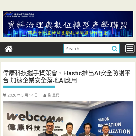
Skip
to
content
偉康科技攜手資策會、Elastic推出AI安全防護平
台 加速企業安全落地AI應用
2026 年 5 月 14 日
謝 旻儒