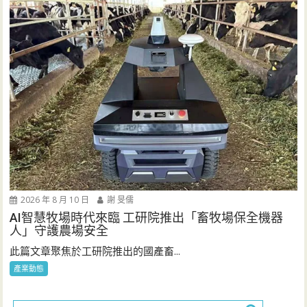
2026 年 8 月 10 日
謝 旻儒
AI智慧牧場時代來臨 工研院推出「畜牧場保全機器
人」守護農場安全
此篇文章聚焦於工研院推出的國產畜...
產業動態