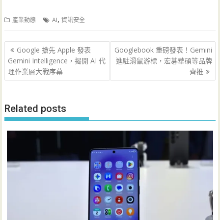
,
產業動態
AI
資訊安全
文
Google 搶先 Apple 發表
Googlebook 重磅發表！Gemini
章
Gemini Intelligence，揭開 AI 代
進駐滑鼠游標，宏碁華碩等品牌
導
理作業層大戰序幕
齊推
覽
Related posts