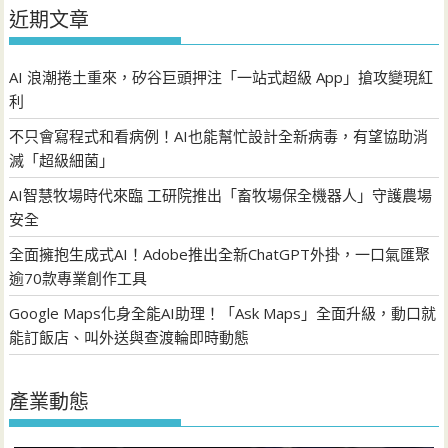
近期文章
AI 浪潮捲土重來，矽谷巨頭押注「一站式超級 App」搶攻變現紅
利
不只會寫程式和看病例！AI也能幫忙設計全新病毒，有望協助消
滅「超級細菌」
AI智慧牧場時代來臨 工研院推出「畜牧場保全機器人」守護農場
安全
全面擁抱生成式AI！Adobe推出全新ChatGPT外掛，一口氣匯聚
逾70款專業創作工具
Google Maps化身全能AI助理！「Ask Maps」全面升級，動口就
能訂飯店、叫外送與查渡輪即時動態
產業動態