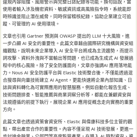
違規內容阻擋、風險警示與完整日誌紀錄等功能。換句話說，當
使用者輸入涉及機密資料、敏感資訊或高風險指令時，系統能即
時辨識並阻止潛在威脅，同時保留稽核紀錄，協助企業建立可追
蹤、可管理的 AI 使用環境。
文章也引用 Gartner 預測與 OWASP 提出的 LLM 十大風險，進
一步凸顯 AI 安全的重要性。此篇文章藉由國際研究機構與資安組
織觀點，說明未來企業導入 AI 安全平台將成為主流趨勢，而提示
詞攻擊、資料外洩與不當輸出等問題，也已成為生成式 AI 發展過
程中的核心風險。除了安全防護面向，文章亦強調AI 應用落地能
力。Nous AI 安全防護平台與 Elastic 技術整合後，不僅能透過混
合搜尋與向量技術建立 AI Agent，更能快速將企業內部知識、日
誌與資料轉化為可實際應用的智慧服務。例如自動化報告生成、
技術問題排查、智能推薦與商業洞察分析等，都能在兼顧資安與
法規遵循的前提下執行，展現企業 AI 應用從概念走向實務的重要
方向。
此篇文章也透過資策會資安所、Elastic 與偉康科技多位主管的觀
點，帶出產官合作的重要性。內容不僅呈現 AI 技術發展，更進一
步討論金融業、公部門等高度監管產業，在導入 AI 時對資安、資