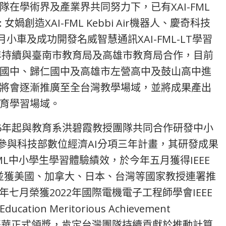
在學術界及產業界共同努力下，已有XAI-FML
創造XAI-FML Kebbi Air機器人、慶奇科技
登月小車及成功開發名威智慧通訊XAI-FML-LT學習
2年持續與臺南市教育局及高雄市教育局合作，目前
國中、歸仁國中及高雄市左營高中及鼓山高中進
將會逐漸推廣至全台灣教學場域，並將成果產出
育學習場域。
16年起與教育系洪碧霞教授團隊共同合作研發中小
始參與科技部數位經濟AI分項三年計畫，其研發成果
FML中小學生學習體驗績效，於今年五月獲得IEEE
，並獲美國、加拿大、日本、台灣等國家教授連署推
年七月榮獲2022年國際電機電子工程師學會IEEE
ation Meritorious Achievement
溫哥華正式領獎，肯定台灣團隊持續貢獻於推動計算