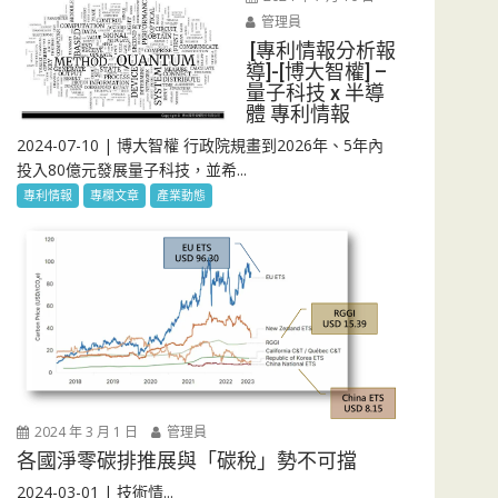
管理員
[專利情報分析報
導]-[博大智權] –
量子科技 x 半導
體 專利情報
2024-07-10 | 博大智權 行政院規畫到2026年、5年內
投入80億元發展量子科技，並希...
專利情報
專欄文章
產業動態
2024 年 3 月 1 日
管理員
各國淨零碳排推展與「碳稅」勢不可擋
2024-03-01 | 技術情...