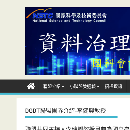
Skip
to
content
聯盟介紹
小聯盟雙週報
招標資訊
DGDT聯盟團隊介紹-李健興教授
聯盟共同主持人李健興教授目前為國立臺