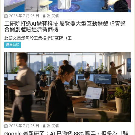
2026 年 7 月 25 日
謝 旻儒
工研院打造AI遊藝科技 展覽變大型互動遊戲 虛實整
合開創體驗經濟新商機
此篇文章聚焦於工業技術研究院（工...
產業動態
2026 年 7 月 25 日
謝 旻儒
Google 最新研究：AI 已滲透 88% 職業，但多為「輔