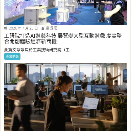
2026 年 7 月 25 日
謝 旻儒
工研院打造AI遊藝科技 展覽變大型互動遊戲 虛實整
合開創體驗經濟新商機
此篇文章聚焦於工業技術研究院（工...
產業動態