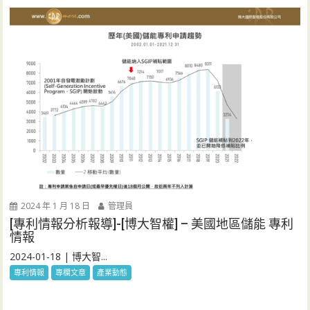
2024 年 1 月 18 日
管理員
[專利情報分析報導]-[博大智權] – 美國地區儲能 專利
情報
2024-01-18 | 博大智...
專利情報
專欄文章
產業動態