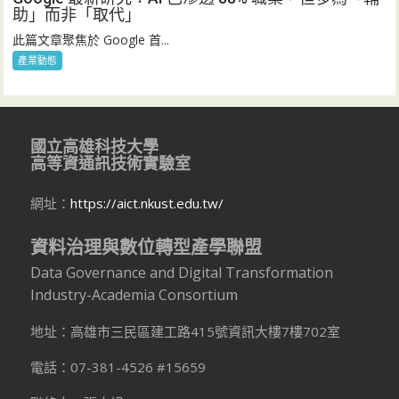
助」而非「取代」
此篇文章聚焦於 Google 首...
產業動態
國立高雄科技大學
高等資通訊技術實驗室
網址：
https://aict.nkust.edu.tw/
資料治理與數位轉型產學聯盟
Data Governance and Digital Transformation
Industry-Academia Consortium
地址：高雄市三民區建工路415號資訊大樓7樓702室
電話：07-381-4526 #15659