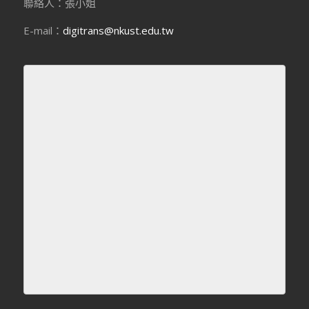
聯絡人：張小姐
E-mail：
digitrans@nkust.edu.tw