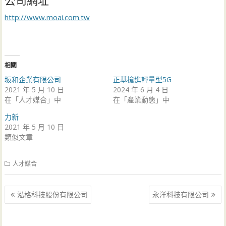
公司網址
http://www.moai.com.tw
相關
坂和企業有限公司
正基搶進輕量型5G
2021 年 5 月 10 日
2024 年 6 月 4 日
在「人才媒合」中
在「產業動態」中
力新
2021 年 5 月 10 日
類似文章
人才媒合
文
泓格科技股份有限公司
永洋科技有限公司
章
導