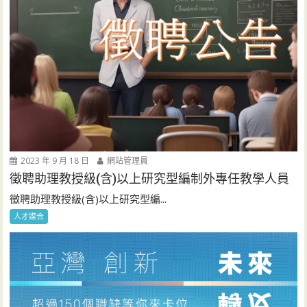
2023 年 9 月 18 日
網站管理員
徵聘助理教授級(含)以上研究型編制外專任教學人員
徵聘助理教授級(含)以上研究型編...
人才媒合