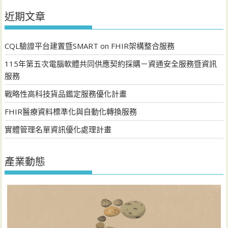
近期文章
CQL驗證平台建置暨SMART on FHIR架構整合服務
115年第五次電腦軟體共同供應契約採購－資通安全服務暨資訊
服務
戰略性高科技貨品鑑定服務優化計畫
FHIR醫療資料標準化與自動化轉換服務
實體管理名單資訊優化處理計畫
產業動態