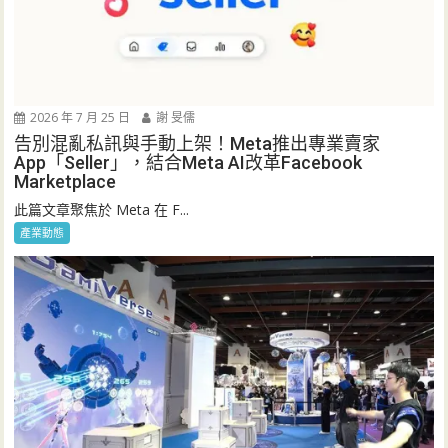
2026 年 7 月 25 日
謝 旻儒
告別混亂私訊與手動上架！Meta推出專業賣家
App「Seller」，結合Meta AI改革Facebook
Marketplace
此篇文章聚焦於 Meta 在 F...
產業動態