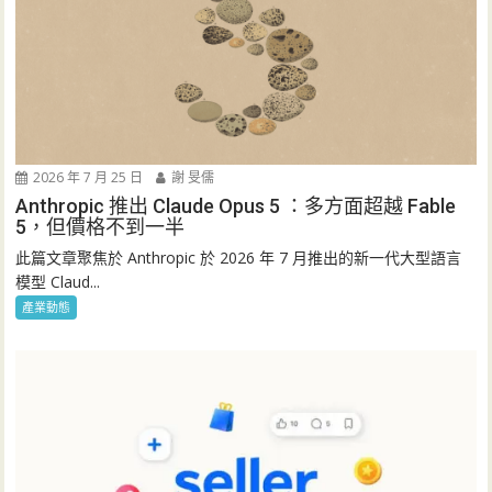
2026 年 7 月 25 日
謝 旻儒
Anthropic 推出 Claude Opus 5 ：多方面超越 Fable
5，但價格不到一半
此篇文章聚焦於 Anthropic 於 2026 年 7 月推出的新一代大型語言
模型 Claud...
產業動態