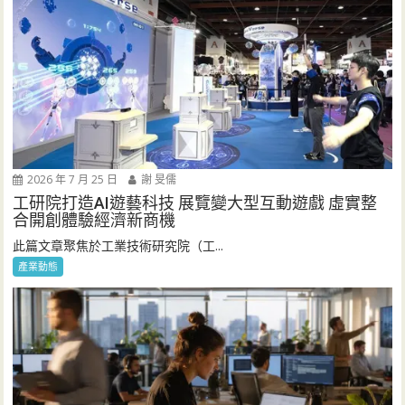
2026 年 7 月 25 日
謝 旻儒
工研院打造AI遊藝科技 展覽變大型互動遊戲 虛實整
合開創體驗經濟新商機
此篇文章聚焦於工業技術研究院（工...
產業動態