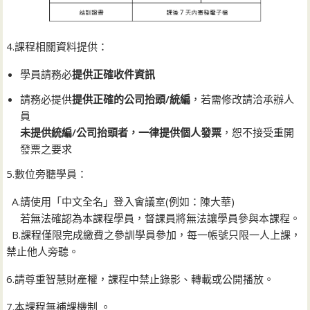
4.課程相關資料提供：
學員請務必
提供正確收件資訊
請務必提供
提供正確的公司抬頭/統編
，若需修改請洽承辦人
員
未提供統編/公司抬頭者，一律提供個人發票
，恕不接受重開
發票之要求
5.數位旁聽學員：
A.請使用「中文全名」登入會議室(例如：陳大華)
若無法確認為本課程學員，督課員將無法讓學員參與本課程。
B.課程僅限完成繳費之參訓學員參加，每一帳號只限一人上課，
禁止他人旁聽。
6.請尊重智慧財產權，課程中禁止錄影、轉載或公開播放。
7.本課程無補課機制 。