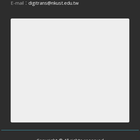
E-mail：
digitrans@nkust.edu.tw