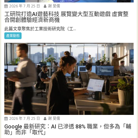
2026 年 7 月 25 日
謝 旻儒
工研院打造AI遊藝科技 展覽變大型互動遊戲 虛實整
合開創體驗經濟新商機
此篇文章聚焦於工業技術研究院（工...
產業動態
2026 年 7 月 25 日
謝 旻儒
Google 最新研究：AI 已滲透 88% 職業，但多為「輔
助」而非「取代」