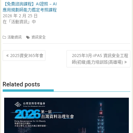
【免費諮詢課程】AI證照 – AI
應用規劃師能力鑑定考照課程
2026 年 2 月 25 日
在「活動資訊」中
活動資訊
資訊安全
文
2025資安365年會
2025年3月-iPAS 資訊安全工程
章
師(初級)能力培訓班(高雄場)
導
覽
Related posts