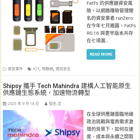
FatFs 的供應鏈資安風
險。以網路曝險管理聞
名的資安業者 runZero
在今年七月揭露，FatFs
R0.16 與更早版本共存
在七項漏…
READ MORE
,
,
資安事件
IOT
物聯網
資訊安全
Shipsy 攜手 Tech Mahindra 建構人工智能原生
供應鏈生態系統，加速物流轉型
2025 年 9 月 18 日
智名 沈
在全球供應鏈面臨地緣
政治挑戰與電商需求激
增的背景下，如何在速
度、成本與永續之間取