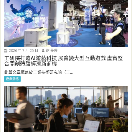
2026 年 7 月 25 日
謝 旻儒
工研院打造AI遊藝科技 展覽變大型互動遊戲 虛實整
合開創體驗經濟新商機
此篇文章聚焦於工業技術研究院（工...
產業動態