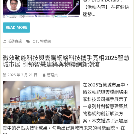
【活動內容】 在這個快
速發…
READ MORE
,
活動資訊
IOT
物聯網
微效動能科技與雲騰網絡科技攜手亮相2025智慧
城市展 引領智慧建築與物聯網新潮流
2025 年 3 月 21 日
管理員
在2025智慧城市展中，
微效動能與雲騰網絡兩
家科技公司攜手展示了
一系列針對智慧建築與
物聯網的創新解決方
案，本文描述了這場展
覽中的亮點與技術成果，勾勒出智慧城市未來的可能面貌。 在