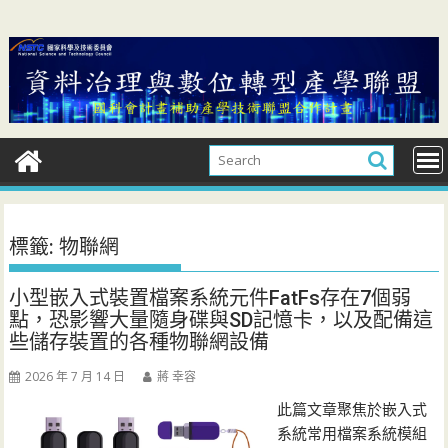
Skip
to
content
標籤:
物聯網
小型嵌入式裝置檔案系統元件FatFs存在7個弱
點，恐影響大量隨身碟與SD記憶卡，以及配備這
些儲存裝置的各種物聯網設備
2026 年 7 月 14 日
蔣 幸容
此篇文章聚焦於嵌入式
系統常用檔案系統模組