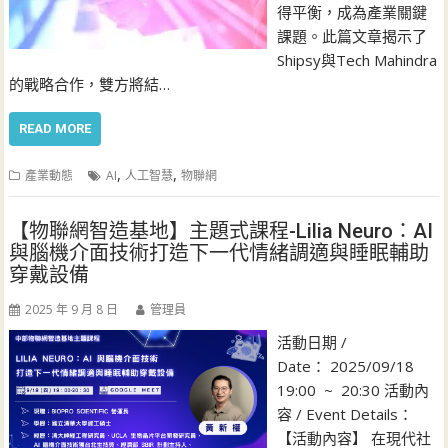
得平衡，成為產業關鍵
課題。此篇文章揭示了
Shipsy與Tech Mahindra
的戰略合作，雙方將結…
READ MORE
,
,
產業動態
AI
人工智慧
物聯網
【物聯網智造基地】主題式課程-Lilia Neuro：AI
與腦機介面技術打造下一代情緒調適與睡眠輔助
穿戴設備
2025 年 9 月 8 日
管理員
活動日期 /
Date： 2025/09/18
19:00 ~ 20:30 活動內
容 / Event Details：
【活動內容】 在現代社