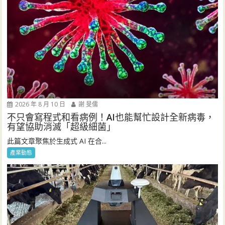
2026 年 8 月 10 日
謝 旻儒
不只會寫程式和看病例！AI也能幫忙設計全新病毒，
有望協助消滅「超級細菌」
此篇文章聚焦於生成式 AI 在合...
產業動態