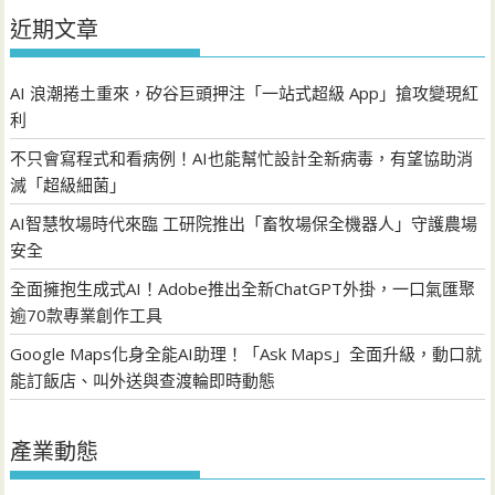
近期文章
AI 浪潮捲土重來，矽谷巨頭押注「一站式超級 App」搶攻變現紅
利
不只會寫程式和看病例！AI也能幫忙設計全新病毒，有望協助消
滅「超級細菌」
AI智慧牧場時代來臨 工研院推出「畜牧場保全機器人」守護農場
安全
全面擁抱生成式AI！Adobe推出全新ChatGPT外掛，一口氣匯聚
逾70款專業創作工具
Google Maps化身全能AI助理！「Ask Maps」全面升級，動口就
能訂飯店、叫外送與查渡輪即時動態
產業動態