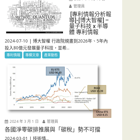
管理員
[專利情報分析報
導]-[博大智權] –
量子科技 x 半導
體 專利情報
2024-07-10 | 博大智權 行政院規畫到2026年、5年內
投入80億元發展量子科技，並希...
專利情報
專欄文章
產業動態
2024 年 3 月 1 日
管理員
各國淨零碳排推展與「碳稅」勢不可擋
2024-03-01 | 技術情...