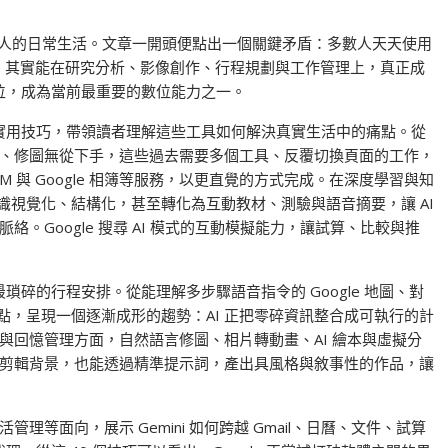
進多數人的日常生活。文章一開頭便點出一個關鍵矛盾：多數人天天使用
AI 其實能在研究分析、影像創作、行程規劃與工作管理上，真正成
到位，成為當前最重要的數位能力之一。
 個 AI 實用技巧，帶領讀者理解這些工具如何解決真實生活中的痛點。從
、修圖無從下手，這些過去需要多個工具、反覆切換頁面的工作，
ookLM 與 Google 相簿等服務，以更直覺的方式完成。在深度學習與知
何將複雜知識視覺化、結構化，甚至轉化為互動教材、測驗與語音摘要，讓 AI
。Google 搜尋 AI 模式的互動模擬能力，讓試算、比較與推
瑣碎的行程安排。從能理解多步驟語音指令的 Google 地圖、對
圖景點，呈現一個逐漸成形的趨勢：AI 正把零碎資訊整合成可執行的計
與回憶管理方面，自然語言修圖、相片轉動畫、AI 繪本與虛擬分
剪輯背景，也能透過精準提示詞，產出具風格與敘事性的作品，讓
等面向，展示 Gemini 如何跨越 Gmail、日曆、文件、試算