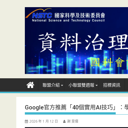
Skip
to
content
聯盟介紹
小聯盟雙週報
招標資訊
Google官方推薦「40個實用AI技巧」
2026 年 1 月 12 日
謝 旻儒