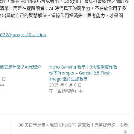
理。從這 40 個技巧可以看出，Google 正嘗試打破軟體之間的界
清單，而是在提醒讀者：AI 時代真正的競爭力，不在於你用了多
組合出屬於自己的智慧解法。當操作門檻消失，思考能力，才是關
9672/google-40-ai-tips
了，但它是什麼？AI代理介
Nano Banana 教學｜9大案例實作教
你下Prompts – Gemini 2.5 Flash
5 日
Image 圖片生成教學
中
2025 年 9 月 8 日
在「主題報導」中
30 天自學計畫，我讓 ChatGPT 當家教！完整提示詞一次看