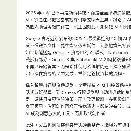
2025 年，AI 已不再是新奇科技，而是全面滲透
AI，卻往往只把它當成搜尋引擎或聊天工具，忽略了 
為個人助理等級的存在。也正因如此，如何把 AI 用
Google 官方近期發布的2025 年最受歡迎的 40
看不懂艱澀文件、蒐集資料效率低落，到旅遊資訊零散
如今都能透過 Gemini、搜尋中的 AI 模式、Noteb
識拆解部分，Gemini 3 與 NotebookLM 如
不再只是給答案，而是陪伴使用者理解問題、建立知識脈絡
演直接在搜尋結果中完成，重新定義找資料的流程。
進入智慧出行與旅遊規劃，文章描繪 AI 如何接管過往最
話式航班搜尋，到 Canvas 行程規劃與自動辨識截
畫，讓使用者專注於決策，而非整理資料。在影像創作
身等應用，說明創作門檻正快速消失。即使沒有設計或
AI 成為創意放大的工具，而非取代創作者。
此外，文章也涵蓋穿戴裝置與硬體整合、職場效率與生活管理