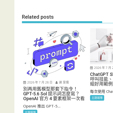
導
覽
Related posts
2026 年 7 月 
ChatGPT
呼叫技能、
2026 年 7 月 28 日
謝 旻儒
組好用範例
別再用舊模型那套下指令！
每次使用 Chat
GPT-5.6 Sol 提示詞怎麼寫？
OpenAI 官方 4 要素框架一次看
主題報導
OpenAI 推出 GPT-5....
主題報導