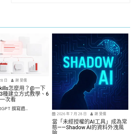
28 日
謝 旻儒
 Skills怎麼用？@一下
3種建立方式教學、6
一次看
GPT 撰寫週...
2026 年 7 月 28 日
謝 旻儒
當「未經授權的AI工具」成為常
態——Shadow AI的資料外洩風
險