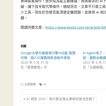
表與裝置操作，逐步成為能主動建議、預測需求的 AI 代
線，讓下指令取代學操作。總結而言，文章不只是工具
少工具，而在於你是否能清楚定義問題，並善用 AI 
鍵。
閱讀完整文章：
https://www.bnext.com.tw/article/8
相關
Google大舉升級搜尋引擎AI功能 智慧
AI Agent來
代理、個人化服務與影音創作革新
紹、趨勢全解讀
2026 年 5 月 31 日
2025 年 6 月 1
在「產業動態」中
在「主題報導」
主題報導
AI
文
AI 資安 2025：為什麼台灣企業再也無法忽視？
章