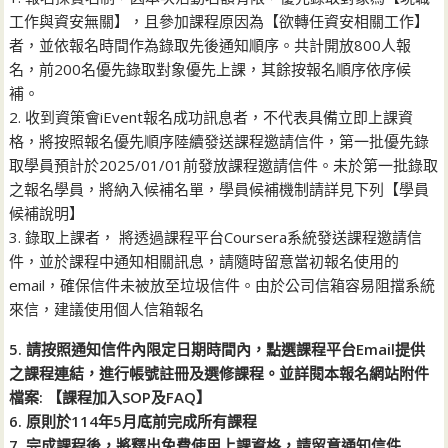
工作與資安無關】，且參加課程原因為【欲轉任資安相關工作】
者，並依報名時間作為錄取先後通知順序。共計開放800人報
名，前200名優先錄取對象優先上課，其餘按報名順序依序候
補。
2. 收到資策會iEvent報名成功訊息者，不代表具備立即上課資
格，將按照報名優先順序陸續發送課程邀請信件，第一批優先錄
取學員預計於2025/01/01前發放課程邀請信件。未於第一批錄取
之報名學員，將納入候補名單，學員候補機制請詳見下列【學員
候補說明】
3. 錄取上課者， 將透過課程平台Coursera系統發送課程邀請信
件，並於課程中通知相關訊息，請隨時留意當初報名使用的
email，確保信件未被放至垃圾信件。由於公司信箱容易阻擋系統
來信，建議使用個人信箱報名
5. 請按照通知信件內限定日期時間內，點選課程平台Email提供
之課程連結，進行帳號註冊及選修課程。並詳閱本報名網站附件
檔案: 【課程加入SOP及FAQ】
6. 原則於114年5月底前完成所有課程
7. 完成課程後，將釋出免費使用上課資格，請留意通知信件