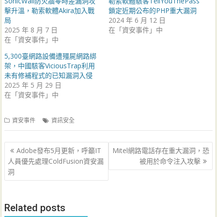
SonicWall防火牆零時差漏洞攻
勒索軟體駭客TellYouThePass
擊升溫，勒索軟體Akira加入戰
鎖定近期公布的PHP重大漏洞
局
2024 年 6 月 12 日
2025 年 8 月 7 日
在「資安事件」中
在「資安事件」中
5,300臺網路設備遭殭屍網路綁
架，中國駭客ViciousTrap利用
未有修補程式的已知漏洞入侵
2025 年 5 月 29 日
在「資安事件」中
資安事件
資訊安全
文
Adobe發布5月更新，呼籲IT
Mitel網路電話存在重大漏洞，恐
章
人員優先處理ColdFusion資安漏
被用於命令注入攻擊
導
洞
覽
Related posts