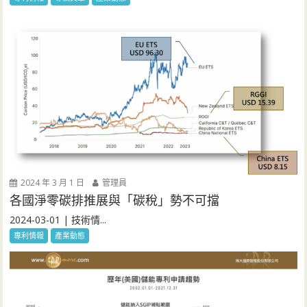
2024 年 3 月 1 日
管理員
各國淨零碳排推展與「碳稅」勢不可擋
2024-03-01 | 技術情...
專利情報
產業動態