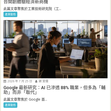
合開創體驗經濟新商機
此篇文章聚焦於工業技術研究院（工...
產業動態
2026 年 7 月 25 日
謝 旻儒
Google 最新研究：AI 已滲透 88% 職業，但多為「輔
助」而非「取代」
此篇文章聚焦於 Google 首...
產業動態