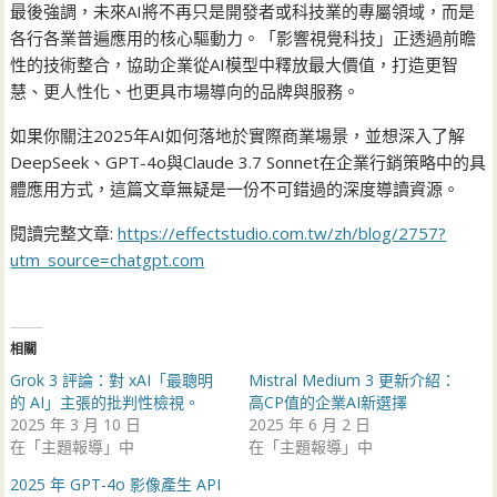
最後強調，未來AI將不再只是開發者或科技業的專屬領域，而是
各行各業普遍應用的核心驅動力。「影響視覺科技」正透過前瞻
性的技術整合，協助企業從AI模型中釋放最大價值，打造更智
慧、更人性化、也更具市場導向的品牌與服務。
如果你關注2025年AI如何落地於實際商業場景，並想深入了解
DeepSeek、GPT-4o與Claude 3.7 Sonnet在企業行銷策略中的具
體應用方式，這篇文章無疑是一份不可錯過的深度導讀資源。
閱讀完整文章:
https://effectstudio.com.tw/zh/blog/2757?
utm_source=chatgpt.com
相關
Grok 3 評論：對 xAI「最聰明
Mistral Medium 3 更新介紹：
的 AI」主張的批判性檢視。
高CP值的企業AI新選擇
2025 年 3 月 10 日
2025 年 6 月 2 日
在「主題報導」中
在「主題報導」中
2025 年 GPT-4o 影像產生 API