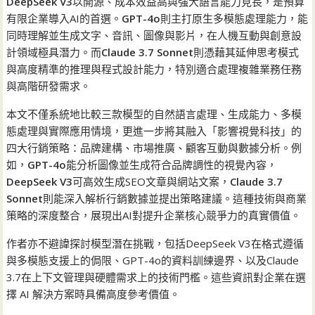
DeepSeek V3
以開源、成本效益高與強大語言能力見長，是預算
有限企業導入AI的首選。
GPT-4o
則主打原生多模態處理能力，能
同時理解並生成文字、音訊、圖像與影片，在人機互動與創意設
計領域極具潛力。而
Claude 3.7 Sonnet
則憑藉其延伸思考模式
與高度精準的推理與程式設計能力，特別適合處理複雜業務任務
與高階研發需求。
本文不僅系統地比較三款模型的自然語言處理、生成能力、多模
態處理與實際應用情境，更進一步將其融入「影響視覺科技」的
四大行銷策略：品牌建構、市場推廣、顧客互動與數據分析。例
如，
GPT-4o
能分析圖像並生成符合品牌調性的視覺內容，
DeepSeek V3
可高效生成SEO文章與網站文案，
Claude 3.7
Sonnet
則能深入解析行銷數據並提出策略建議。這種技術與商業
策略的深度整合，展現出AI對提升企業核心競爭力的真實價值。
作者亦不避諱探討模型潛在挑戰，包括DeepSeek V3在格式遵循
與多模態支援上的侷限、GPT-4o的資料訓練邊界、以及Claude
3.7在上下文管理與硬體需求上的技術門檻。這些資訊對企業在選
擇 AI 解決方案時具備高度參考價值。